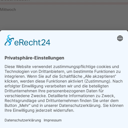
Mittwoch
Stoffe und mehr
Hauptstraße 31
Fon 07572 8279
88512 Mengen
Fax 07572 714601
E-Mail: info@mf-stoffe.de
Unsere Öffnungszeiten
Montag: 9 - 12:15 Uhr
Dienstag: 14:30 - 18 Uhr
Mittwoch: geschlossen